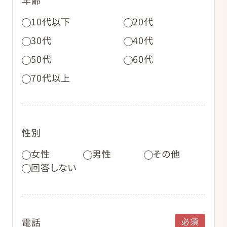
10代以下
20代
30代
40代
50代
60代
70代以上
性別
女性
男性
その他
回答しない
電話